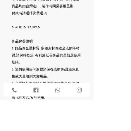
貨品均由台灣進口 , 製作時間需要兩星期
付款時請選擇郵費選項
MADE IN TAIWAN
飾品保養說明
1. 飾品為金屬材質, 多種素材為鍍金或銅等材
質,請保持乾燥, 有利於延長飾品的美觀及使用
期限。
2. 請勿使用任何液體類保養或擦飾;且避免直
接或大量噴到美髮用品。
3. 金屬飾品保存時可以使用密封袋包裝,各個
分開保存。任何能夠保持飾品乾燥,避免快速
氧化的方式,皆可利用。
4. 金屬飾品收納時,除了以上的注意事項,每件
飾品各個分開並放入各自的密封夾鍊袋,可以
防止飾品互相勾扯、碰撞、摩擦或擠壓,也利
於保持飾品本身的狀態。