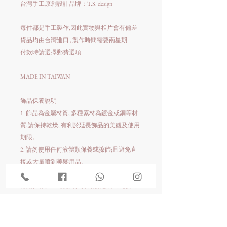
台灣手工原創設計品牌：T.S. design
每件都是手工製作,因此實物與相片會有偏差
貨品均由台灣進口 , 製作時間需要兩星期
付款時請選擇郵費選項
MADE IN TAIWAN
飾品保養說明
1. 飾品為金屬材質, 多種素材為鍍金或銅等材
質,請保持乾燥, 有利於延長飾品的美觀及使用
期限。
2. 請勿使用任何液體類保養或擦飾;且避免直
接或大量噴到美髮用品。
3. 金屬飾品保存時可以使用密封袋包裝,各個
分開保存。任何能夠保持飾品乾燥,避免快速
氧化的方式,皆可利用。
4. 金屬飾品收納時,除了以上的注意事項,每件
飾品各個分開並放入各自的密封夾鍊袋,可以