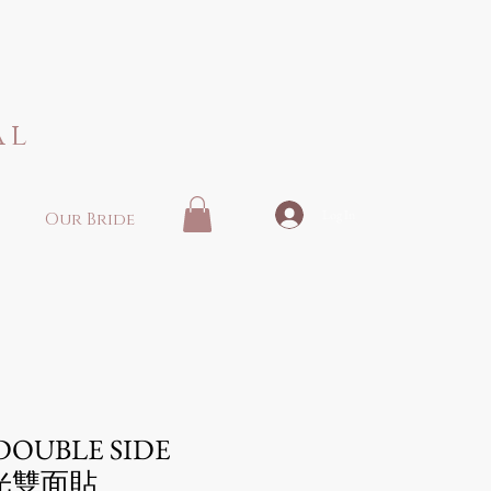
al
Log In
Our Bride
- DOUBLE SIDE
走光雙面貼