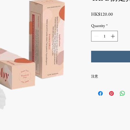
Price
HK$120.00
Quantity
*
注意
注意
•產品不適用於破損
•產品不適用於孕婦
•請勿將產品使用超過
•在使用過程中，請
起皮膚刺激。
•請勿連續兩天使用產
•如果感到瘙癢，腫