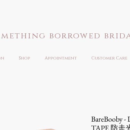
omething borrowed brid
on
Shop
Appointment
Customer Care
BareBooby 
TAPE 防