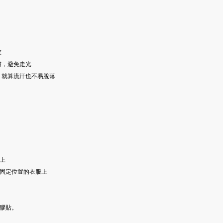
醫。
•確保使用足夠的膠
膠帶支撐乳房會導致
或起泡。
衣
膚，避免走光
，就算流汗也不易脫落
上
需固定位置的衣服上
面膠貼。