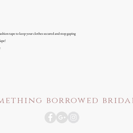
ashion tape to keep your clothes secured and stop gaping
ape!
e
mething borrowed brida