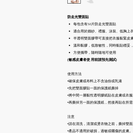
防走光雙面貼
每包含有50片防走光雙面貼
適合用於婚紗、禮服、泳裝、低胸上
半透明雙面膠帶可直接把衣服黏緊皮
溫和黏膠，低致敏性，同時黏貼穩妥
方便攜帶，隨時隨地可使用
(敏感皮膚者使 用前請預先測試)
使用方法
•確保皮膚或布料上不含油份或乳液
•先把雙面膠貼一面的保護紙撕掉
•將中間一層黏性透明膠紙貼在皮膚或衣服
•再撕掉另一面的保護紙，然後再貼在所
注意
•請在清洗，清潔或燙衣物之前，撕掉雙
•產品不適用於破損，過敏或曬傷的皮膚。