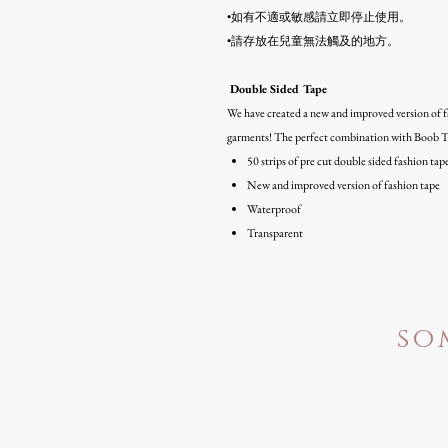
•如有不適或敏感請立即停止使用。
•請存放在兒童無法觸及的地方。
Double Sided Tape
We have created a new and improved version of f
garments! The perfect combination with Boob T
50 strips of pre cut double sided fashion tap
New and improved version of fashion tape
Waterproof
Transparent
so