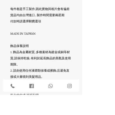
每件都是手工製作,因此實物與相片會有偏差
貨品均由台灣進口 , 製作時間需要兩星期
付款時請選擇郵費選項
MADE IN TAIWAN
飾品保養說明
1. 飾品為金屬材質, 多種素材為鍍金或銅等材
質,請保持乾燥, 有利於延長飾品的美觀及使用
期限。
2. 請勿使用任何液體類保養或擦飾;且避免直
接或大量噴到美髮用品。
3. 金屬飾品保存時可以使用密封袋包裝,各個
分開保存。任何能夠保持飾品乾燥,避免快速
氧化的方式,皆可利用。
4. 金屬飾品收納時,除了以上的注意事項,每件
飾品各個分開並放入各自的密封夾鍊袋,可以
防止飾品互相勾扯、碰撞、摩擦或擠壓,也利